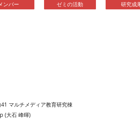
メンバー
ゼミの活動
研究成
。
川内41 マルチメディア教育研究棟
c.jp (大石 峰暉)